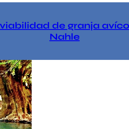
iabilidad de granja avíc
Nahle