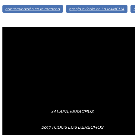
contaminación en la mancha
granja avícola en La MANCHA
xALAPA, vERACRUZ
2017 TODOS LOS DERECHOS